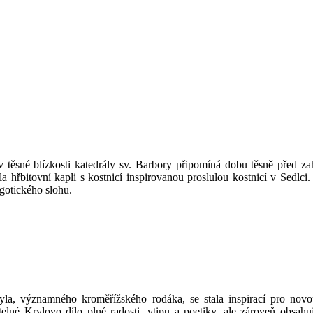
 těsné blízkosti katedrály sv. Barbory připomíná dobu těsně před za
la hřbitovní kapli s kostnicí inspirovanou proslulou kostnicí v Sedl
gotického slohu.
la, významného kroměřížského rodáka, se stala inspirací pro novou
elné Krylovo dílo plné radosti, vtipu a poetiky, ale zároveň obsahu