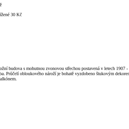
ě
ížené 30 Kč
rožní budova s mohutnou zvonovou střechou postavená v letech 1907 -
isba. Průčelí obloukového nároží je bohatě vyzdobeno štukovým dekorem
balkónem.