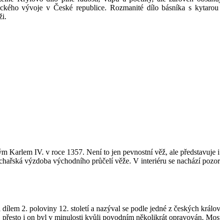
tického vývoje v České republice. Rozmanité dílo básníka s kytarou 
i.
Karlem IV. v roce 1357. Není to jen pevnostní věž, ale představuje i
chařská výzdoba východního průčelí věže. V interiéru se nachází poz
dílem 2. poloviny 12. století a nazýval se podle jedné z českých králo
 přesto i on byl v minulosti kvůli povodním několikrát opravován. Most