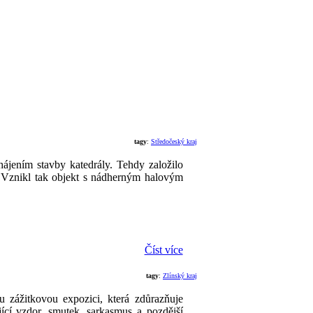
tagy
:
Středočeský kraj
hájením stavby katedrály. Tehdy založilo
ci. Vznikl tak objekt s nádherným halovým
Číst více
tagy
:
Zlínský kraj
 zážitkovou expozici, která zdůrazňuje
jící vzdor, smutek, sarkasmus a pozdější