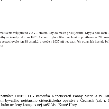
átka má svůj původ v XVII. století, kdy do města přišli jezuité. Krypta pod kostele
hřby se konaly od roku 1676. Celkem bylo v Klatovech takto pohřbeno na 200 osob, 
 se zachovalo jen 38 ostatků, protože r. 1937 při neopatrných opravách kostela b
o ...
 památka UNESCO - katedrála Nanebevzetí Panny Marie a sv. Jana
 bývalého nejstaršího cisterciáckého opatství v Čechách (zal. r.
o chrám ucelený komplex nejstarší části Kutné Hory.