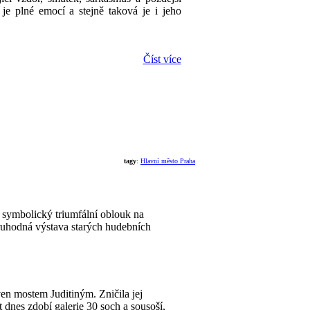
je plné emocí a stejně taková je i jeho
Číst více
tagy
:
Hlavní město Praha
 symbolický triumfální oblouk na
oruhodná výstava starých hudebních
ven mostem Juditiným. Zničila jej
 dnes zdobí galerie 30 soch a sousoší,