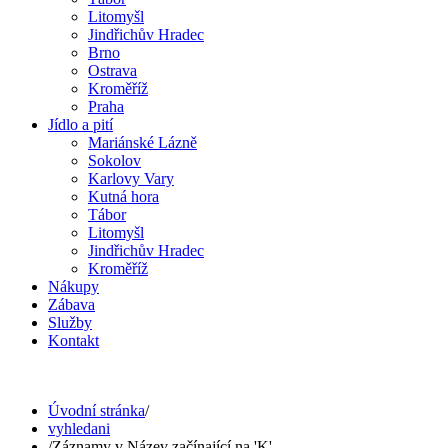
Litomyšl
Jindřichův Hradec
Brno
Ostrava
Kroměříž
Praha
Jídlo a pití
Mariánské Lázně
Sokolov
Karlovy Vary
Kutná hora
Tábor
Litomyšl
Jindřichův Hradec
Kroměříž
Nákupy
Zábava
Služby
Kontakt
Úvodní stránka
/
vyhledani
/
Záznamy v Název začínající na 'K'