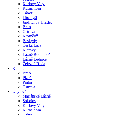
Karlovy Vary
Kutná hora
Tábor
Litomyšl
Jindřichův Hradec
Brno
Ostrava
Kroměříž
Beskydy
Česká Lípa
Klatovy
Lázně Bohdaneč
Lázně Lednice
Železná Ruda
Kultura
Brno
Plzeň
Praha
Ostrava
Ubytování
Mariánské Lázně
Sokolov
Karlovy Vary
Kutná hora
Tábor