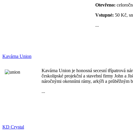
Otevřeno:
celoročn
Vstupné:
50 Kč, sn
...
Kavárna Union
Kavárna Union je honosná secesní třípatrová ná
českolipské projekční a stavební firmy John a J
náročnými okenními rámy, arkýři a průběžným 
...
KD Crystal