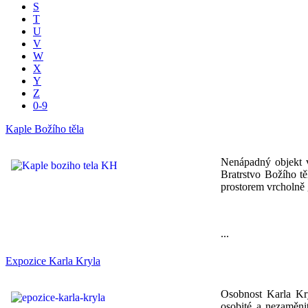
S
T
U
V
W
X
Y
Z
0-9
Kaple Božího těla
Nenápadný objekt v
Bratrstvo Božího tě
prostorem vrcholně 
...
Expozice Karla Kryla
Osobnost Karla Kry
osobité a nezaměnit