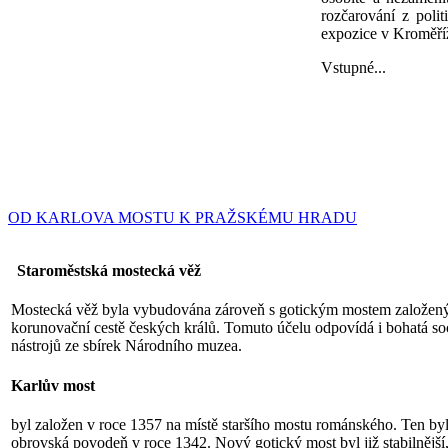
rozčarování z poli
expozice v Kroměříž
Vstupné...
OD KARLOVA MOSTU K PRAŽSKÉMU HRADU
Staroměstská mostecká věž
Mostecká věž byla vybudována zároveň s gotickým mostem založeným 
korunovační cestě českých králů. Tomuto účelu odpovídá i bohatá so
nástrojů ze sbírek Národního muzea.
Karlův most
byl založen v roce 1357 na místě staršího mostu románského. Ten byl 
obrovská povodeň v roce 1342. Nový gotický most byl již stabilnější,