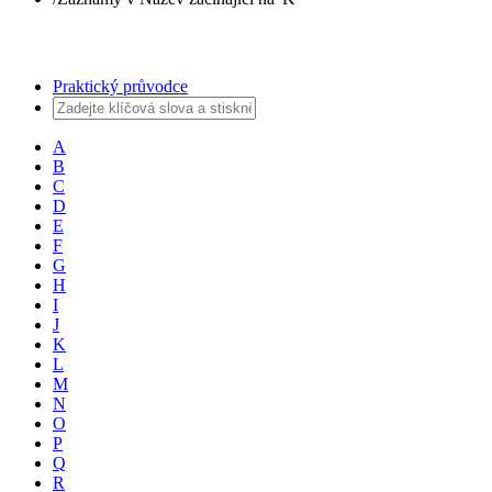
Praktický průvodce
A
B
C
D
E
F
G
H
I
J
K
L
M
N
O
P
Q
R