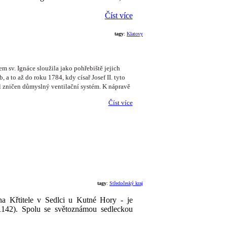
Číst více
tagy
:
Klatovy
m sv. Ignáce sloužila jako pohřebiště jejich
a to až do roku 1784, kdy císař Josef II. tyto
yl zničen důmyslný ventilační systém. K nápravě
Číst více
tagy
:
Středočeský kraj
 Křtitele v Sedlci u Kutné Hory - je
 1142). Spolu se světoznámou sedleckou