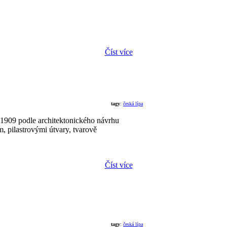
Číst více
tagy
:
česká lípa
 1909 podle architektonického návrhu
, pilastrovými útvary, tvarově
Číst více
tagy
:
česká lípa