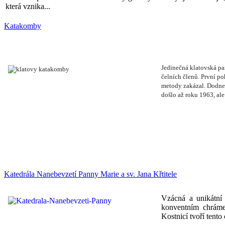
která vznika...
Katakomby
Jedinečná klatovská pam
čelních členů. První po
metody zakázal. Dodnes
došlo až roku 1963, ale t
Katedrála Nanebevzetí Panny Marie a sv. Jana Křtitele
Vzácná a unikátní
konventním chrámem
Kostnicí tvoří tent