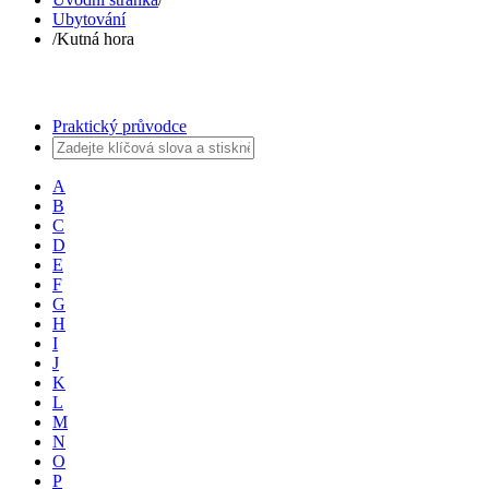
Ubytování
/
Kutná hora
Praktický průvodce
A
B
C
D
E
F
G
H
I
J
K
L
M
N
O
P