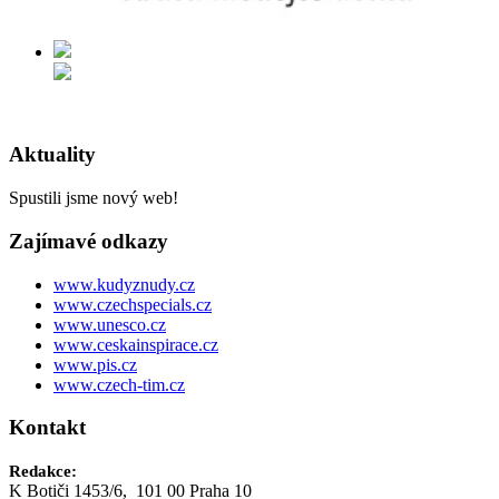
Aktuality
Spustili jsme nový web!
Zajímavé odkazy
www.kudyznudy.cz
www.czechspecials.cz
www.unesco.cz
www.ceskainspirace.cz
www.pis.cz
www.czech-tim.cz
Kontakt
Redakce:
K Botiči 1453/6, 101 00 Praha 10