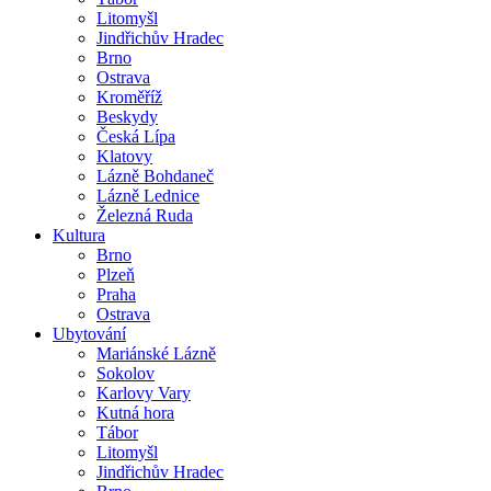
Litomyšl
Jindřichův Hradec
Brno
Ostrava
Kroměříž
Beskydy
Česká Lípa
Klatovy
Lázně Bohdaneč
Lázně Lednice
Železná Ruda
Kultura
Brno
Plzeň
Praha
Ostrava
Ubytování
Mariánské Lázně
Sokolov
Karlovy Vary
Kutná hora
Tábor
Litomyšl
Jindřichův Hradec