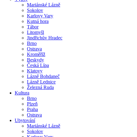
Mariánské Lázně
Sokolov
Karlovy Vary
Kutná hora
Tábor
Litomyšl
Jindřichův Hradec
Brno
Ostrava
Kroměříž
Beskydy
Česká Lípa
Klatovy
Lázně Bohdaneč
Lázně Lednice
Železná Ruda
Kultura
Brno
Plzeň
Praha
Ostrava
Ubytování
Mariánské Lázně
Sokolov
Karlovy Vary