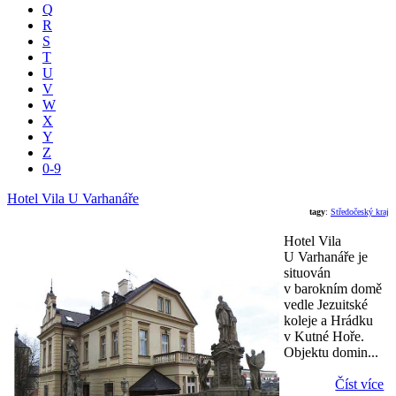
Q
R
S
T
U
V
W
X
Y
Z
0-9
Hotel Vila U Varhanáře
tagy
:
Středočeský kraj
Hotel Vila
U Varhanáře je
situován
v barokním domě
vedle Jezuitské
koleje a Hrádku
v Kutné Hoře.
Objektu domin...
Číst více