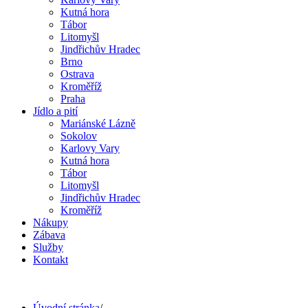
Kutná hora
Tábor
Litomyšl
Jindřichův Hradec
Brno
Ostrava
Kroměříž
Praha
Jídlo a pití
Mariánské Lázně
Sokolov
Karlovy Vary
Kutná hora
Tábor
Litomyšl
Jindřichův Hradec
Kroměříž
Nákupy
Zábava
Služby
Kontakt
Úvodní stránka
/