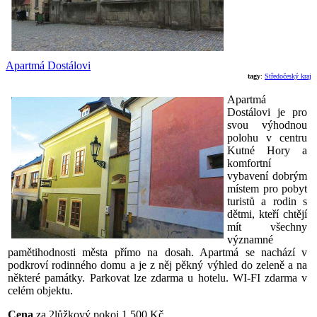
Apartmá Dostálovi
tagy
:
Středočeský kraj
Apartmá
Dostálovi je pro
svou výhodnou
polohu v centru
Kutné Hory a
komfortní
vybavení dobrým
místem pro pobyt
turistů a rodin s
dětmi, kteří chtějí
mít všechny
významné
pamětihodnosti města přímo na dosah. Apartmá se nachází v
podkroví rodinného domu a je z něj pěkný výhled do zeleně a na
některé památky. Parkovat lze zdarma u hotelu. WI-FI zdarma v
celém objektu.
Cena
za 2lůžkový pokoj 1 500 Kč