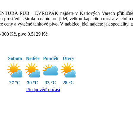
URA PUB - EVROPÁK najdete v Karlových Varech přibližně 10
 prostředí s širokou nabídkou jídel, velkou kapacitou míst a v letním 
bré ceny a výtečné tankové pivo. V nabídce jídel najdete jak speciality, t
 300 Kč, pivo 0,5l 29 Kč.
Sobota
Neděle
Pondělí
Úterý
27 °C
30 °C
33 °C
28 °C
Předpověď počasí