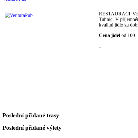
RESTAURACI VENT
Tuhnic. V příjemném
kvalitní jídlo za do
Cena jídel
od 100 –
...
Poslední přidané trasy
Poslední přidané výlety