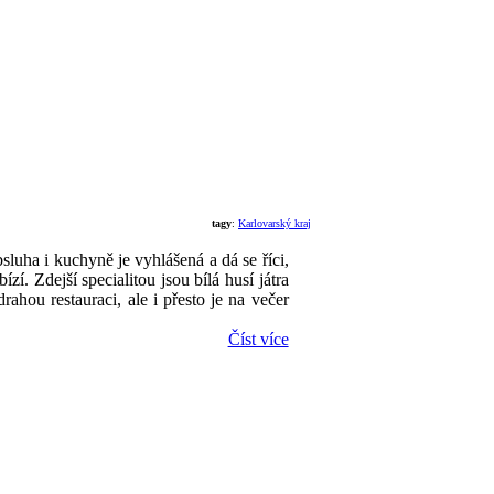
tagy
:
Karlovarský kraj
luha i kuchyně je vyhlášená a dá se říci,
ízí. Zdejší specialitou jsou bílá husí játra
ahou restauraci, ale i přesto je na večer
Číst více