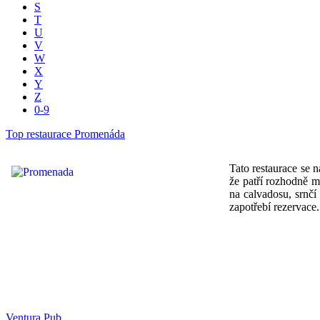
S
T
U
V
W
X
Y
Z
0-9
Top restaurace Promenáda
Tato restaurace se 
že patří rozhodně me
na calvadosu, srnčí
zapotřebí rezervace.
Ventura Pub