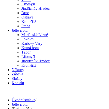
Litomyšl
Jindřichův Hradec
Brno
Ostrava
Kroměříž
Praha
Jídlo a pití
Mariánské Lázně
Sokolov
Karlovy Vary
Kutná hora
Tábor
Litomyšl
Jindřichův Hradec
Kroměříž
Nákupy
Zábava
Služby
Kontakt
Úvodní stránka
/
Jídlo a pití
/
Karlovy Vary