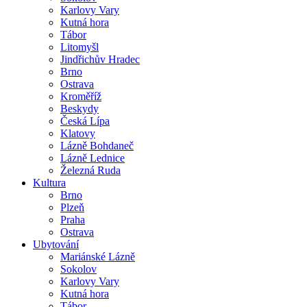
Karlovy Vary
Kutná hora
Tábor
Litomyšl
Jindřichův Hradec
Brno
Ostrava
Kroměříž
Beskydy
Česká Lípa
Klatovy
Lázně Bohdaneč
Lázně Lednice
Železná Ruda
Kultura
Brno
Plzeň
Praha
Ostrava
Ubytování
Mariánské Lázně
Sokolov
Karlovy Vary
Kutná hora
Tábor