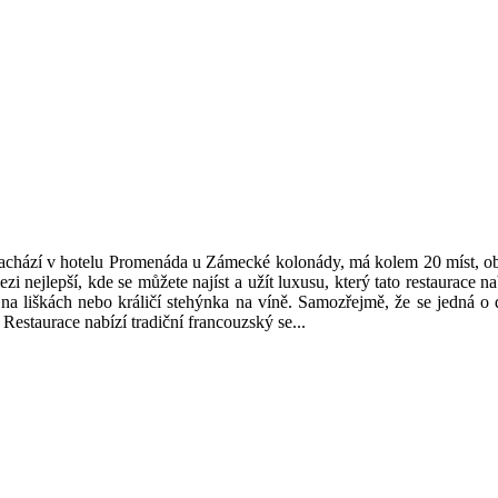
nachází v hotelu Promenáda u Zámecké kolonády, má kolem 20 míst, obs
zi nejlepší, kde se můžete najíst a užít luxusu, který tato restaurace nab
 na liškách nebo králičí stehýnka na víně. Samozřejmě, že se jedná o dr
 Restaurace nabízí tradiční francouzský se...