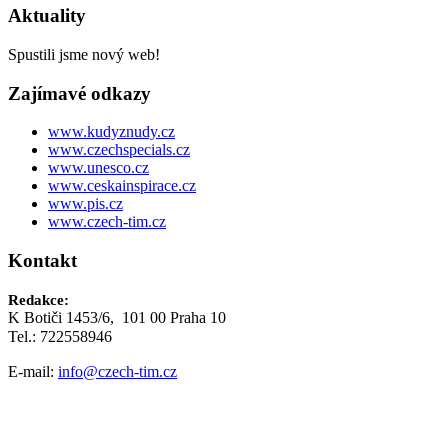
Aktuality
Spustili jsme nový web!
Zajímavé odkazy
www.kudyznudy.cz
www.czechspecials.cz
www.unesco.cz
www.ceskainspirace.cz
www.pis.cz
www.czech-tim.cz
Kontakt
Redakce:
K Botiči 1453/6, 101 00 Praha 10
Tel.: 722558946
E-mail:
info@czech-tim.cz