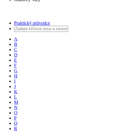
Praktický průvodce
A
B
C
D
E
F
G
H
I
J
K
L
M
N
O
P
Q
R