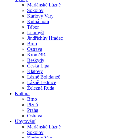
Mariánské Lázně
Sokolov
Karlovy Vary
Kutná hora
Tábor
Litomyšl
Jindřichův Hradec
Brno
Ostrava
Kroměříž
Beskydy
Česká Lípa
Klatovy
Lázně Bohdaneč
Lázně Lednice
Železná Ruda
Kultura
Brno
Plzeň
Praha
Ostrava
Ubytování
Mariánské Lázně
Sokolov
Karlovy Vary