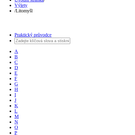
Výlety
/
Litomyšl
Praktický průvodce
A
B
C
D
E
F
G
H
I
J
K
L
M
N
O
P