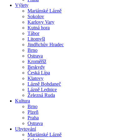
Výlety
Mariánské Lázně
Sokolov
Karlovy Vary
Kutná hora
Tábor
Litomyšl
Jindřichův Hradec
Brno
Ostrava
Kroměříž
Beskydy
Česká Lípa
Klatovy
Lázně Bohdaneč
Lázně Lednice
Železná Ruda
Kultura
Brno
Plzeň
Praha
Ostrava
Ubytování
Mariánské Lázně