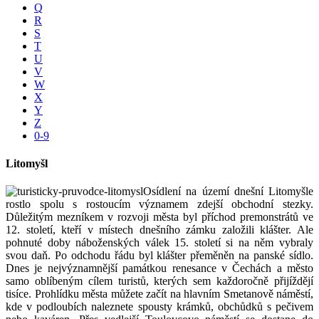
Q
R
S
T
U
V
W
X
Y
Z
0-9
Litomyšl
Osídlení na území dnešní Litomyšle
rostlo spolu s rostoucím významem zdejší obchodní stezky.
Důležitým mezníkem v rozvoji města byl příchod premonstrátů ve
12. století, kteří v místech dnešního zámku založili klášter. Ale
pohnuté doby náboženských válek 15. století si na něm vybraly
svou daň. Po odchodu řádu byl klášter přeměněn na panské sídlo.
Dnes je nejvýznamnější památkou renesance v Čechách a město
samo oblíbeným cílem turistů, kterých sem každoročně přijíždějí
tisíce. Prohlídku města můžete začít na hlavním Smetanově náměstí,
kde v podloubích naleznete spousty krámků, obchůdků s pečivem