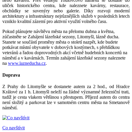
nebo kaváren. Přes vedlejší Toulovcovo náměstí se dostane do
uliček historického centra, kde naleznete kavárny, restaurace,
obchůdky se suvenýry nebo galerie. Díky rozvoji moderní
architektury a infrastruktury nejrůznějších služeb v posledních letech
vzniklo kvalitní zázemí pro aktivní využití volného času.
Pokud plánujete návštěvu města na přelomu dubna a května,
zúčastněte se Zahájení lázeňské sezony, Litomyšl, lázně ducha.
Stanete se součástí proměny města o století nazpět, kde budete
potkávat místní obyvatele v dobových kostýmech, s přehlídkou
veteránů a řadou doprovodných akcí včetně hudebních koncertů na
náměstí a v kavárnách. Termín zahájení lázeňské sezony naleznete
na
www.lazneducha.cz
.
Doprava
Z Prahy do Litomyšle se dostanete autem za 2 hod., od Hradce
Králové za 1 h. Litomyšl neleží na žádné významné železniční trati,
tudíž je cesta vlakem většinou s přestupem. Příjezd autem do centra
není složitý a parkovat lze v samotném centru města na Smetanově
náměstí.
Co navštívit