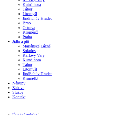
Kutná hora
Tábor
Litomyšl
Jindřichův Hradec
Brno
Ostrava
Kroměříž
Praha
Jídlo a pití
Mariánské Lázně
Sokolov
Karlovy Vary
Kutná hora
Tábor
Litomyšl
Jindřichův Hradec
Kroměříž
Nákupy
Zábava
Služby
Kontakt
Úvodní stránka
/