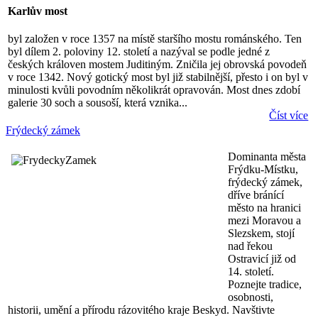
Karlův most
byl založen v roce 1357 na místě staršího mostu románského. Ten
byl dílem 2. poloviny 12. století a nazýval se podle jedné z
českých královen mostem Juditiným. Zničila jej obrovská povodeň
v roce 1342. Nový gotický most byl již stabilnější, přesto i on byl v
minulosti kvůli povodním několikrát opravován. Most dnes zdobí
galerie 30 soch a sousoší, která vznika...
Číst více
Frýdecký zámek
Dominanta města
Frýdku-Místku,
frýdecký zámek,
dříve bránící
město na hranici
mezi Moravou a
Slezskem, stojí
nad řekou
Ostravicí již od
14. století.
Poznejte tradice,
osobnosti,
historii, umění a přírodu rázovitého kraje Beskyd. Navštivte