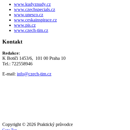
www.kudyznudy.cz
www.czechspecials.cz
www.unesco.cz
www.ceskainspirace.cz
www.pis.cz
www.czech-tim.cz
Kontakt
Redakce:
K Botiči 1453/6, 101 00 Praha 10
Tel.: 722558946
E-mail:
info@czech-tim.cz
Copyright © 2026 Praktický průvodce
Goto Top