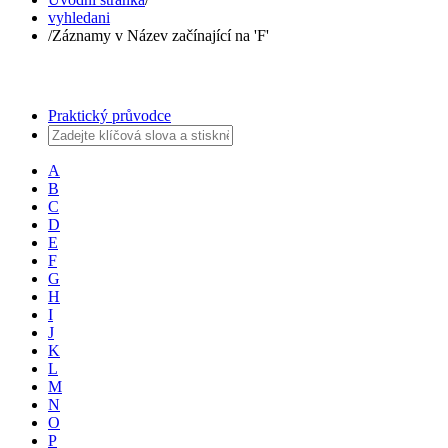
vyhledani
/
Záznamy v Název začínající na 'F'
Praktický průvodce
A
B
C
D
E
F
G
H
I
J
K
L
M
N
O
P