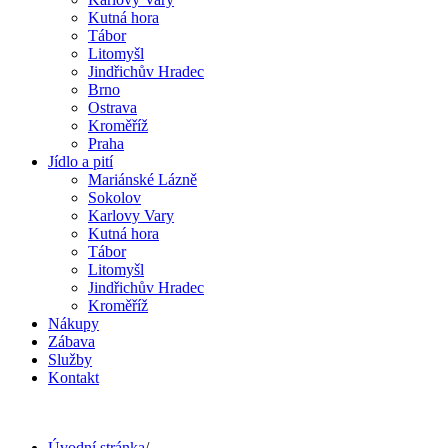
Kutná hora
Tábor
Litomyšl
Jindřichův Hradec
Brno
Ostrava
Kroměříž
Praha
Jídlo a pití
Mariánské Lázně
Sokolov
Karlovy Vary
Kutná hora
Tábor
Litomyšl
Jindřichův Hradec
Kroměříž
Nákupy
Zábava
Služby
Kontakt
Úvodní stránka
/