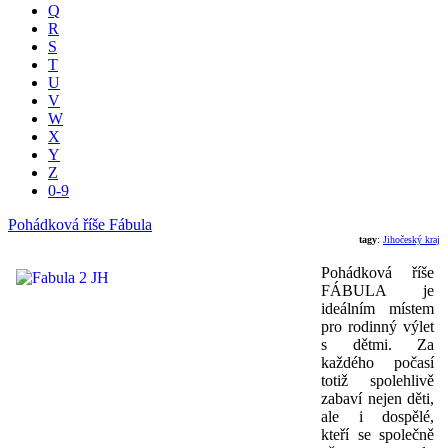
Q
R
S
T
U
V
W
X
Y
Z
0-9
Pohádková říše Fábula
tagy
:
Jihočeský kraj
Pohádková říše
FÁBULA je
ideálním místem
pro rodinný výlet
s dětmi. Za
každého počasí
totiž spolehlivě
zabaví nejen děti,
ale i dospělé,
kteří se společně