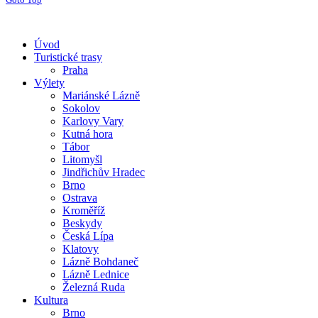
Úvod
Turistické trasy
Praha
Výlety
Mariánské Lázně
Sokolov
Karlovy Vary
Kutná hora
Tábor
Litomyšl
Jindřichův Hradec
Brno
Ostrava
Kroměříž
Beskydy
Česká Lípa
Klatovy
Lázně Bohdaneč
Lázně Lednice
Železná Ruda
Kultura
Brno