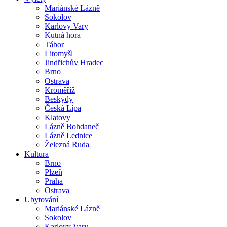
Mariánské Lázně
Sokolov
Karlovy Vary
Kutná hora
Tábor
Litomyšl
Jindřichův Hradec
Brno
Ostrava
Kroměříž
Beskydy
Česká Lípa
Klatovy
Lázně Bohdaneč
Lázně Lednice
Železná Ruda
Kultura
Brno
Plzeň
Praha
Ostrava
Ubytování
Mariánské Lázně
Sokolov
Karlovy Vary