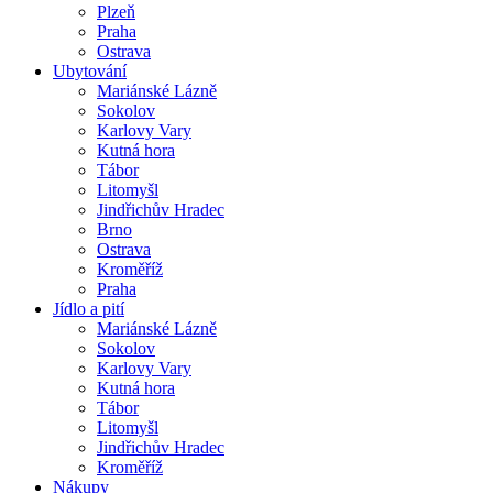
Plzeň
Praha
Ostrava
Ubytování
Mariánské Lázně
Sokolov
Karlovy Vary
Kutná hora
Tábor
Litomyšl
Jindřichův Hradec
Brno
Ostrava
Kroměříž
Praha
Jídlo a pití
Mariánské Lázně
Sokolov
Karlovy Vary
Kutná hora
Tábor
Litomyšl
Jindřichův Hradec
Kroměříž
Nákupy