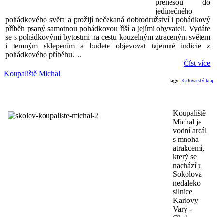
přenesou do
jedinečného
pohádkového světa a prožijí nečekaná dobrodružství i pohádkový
příběh psaný samotnou pohádkovou říší a jejími obyvateli. Vydáte
se s pohádkovými bytostmi na cestu kouzelným ztraceným světem
i temným sklepením a budete objevovat tajemné indicie z
pohádkového příběhu. ...
Číst více
Koupaliště Michal
tagy
:
Karlovarský kraj
Koupaliště
Michal je
vodní areál
s mnoha
atrakcemi,
který se
nachází u
Sokolova
nedaleko
silnice
Karlovy
Vary -