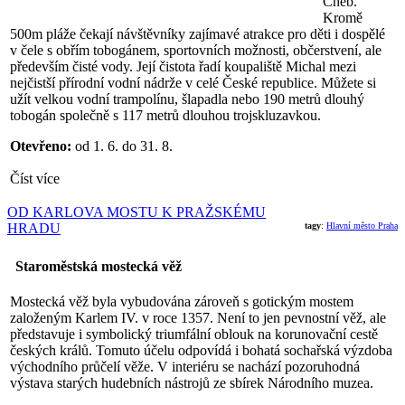
Cheb.
Kromě
500m pláže čekají návštěvníky zajímavé atrakce pro děti i dospělé
v čele s obřím tobogánem, sportovních možnosti, občerstvení, ale
především čisté vody. Její čistota řadí koupaliště Michal mezi
nejčistší přírodní vodní nádrže v celé České republice. Můžete si
užít velkou vodní trampolínu, šlapadla nebo 190 metrů dlouhý
tobogán společně s 117 metrů dlouhou trojskluzavkou.
Otevřeno:
od 1. 6. do 31. 8.
Číst více
OD KARLOVA MOSTU K PRAŽSKÉMU
HRADU
tagy
:
Hlavní město Praha
Staroměstská mostecká věž
Mostecká věž byla vybudována zároveň s gotickým mostem
založeným Karlem IV. v roce 1357. Není to jen pevnostní věž, ale
představuje i symbolický triumfální oblouk na korunovační cestě
českých králů. Tomuto účelu odpovídá i bohatá sochařská výzdoba
východního průčelí věže. V interiéru se nachází pozoruhodná
výstava starých hudebních nástrojů ze sbírek Národního muzea.