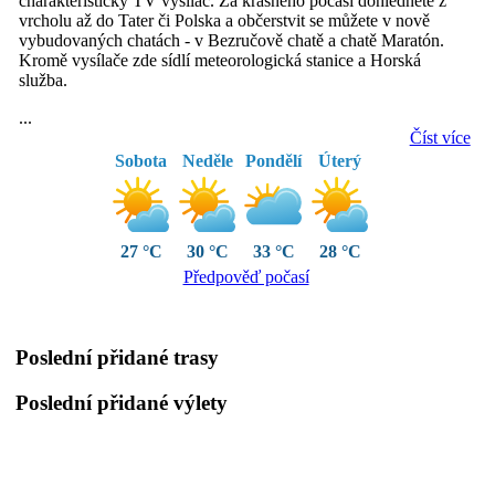
charakteristický TV vysílač. Za krásného počasí dohlédnete z
vrcholu až do Tater či Polska a občerstvit se můžete v nově
vybudovaných chatách - v Bezručově chatě a chatě Maratón.
Kromě vysílače zde sídlí meteorologická stanice a Horská
služba.
...
Číst více
Sobota
Neděle
Pondělí
Úterý
27 °C
30 °C
33 °C
28 °C
Předpověď počasí
Poslední přidané trasy
Poslední přidané výlety