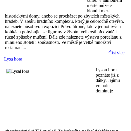
Ohře. V samotném
městě můžete
bloudit mezi
historickými domy, anebo se procházet po zbytcích městských
hradeb. V areálu hradního komplexu, který je celoročně otevřen,
naleznete působivou expozici Právo útrpné, kde v jednotlivých
kobkách pohybující se figuríny v životní velikosti předvádějí
různé způsoby mučení. Dále zde naleznete výstavu porcelánu z
minulého století i současnosti. Ve městě je velké množství
restaurací...
Číst více
Lysá hora
Lysou horu
poznáte již z
dálky. Jejímu
vrcholu
dominuje