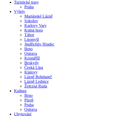
Turistické trasy
Praha
Výlety
Mariánské Lázně
Sokolov
Karlovy Vary
Kutná hora
Tábor
Litomyšl
Jindřichův Hradec
Brno
Ostrava
Kroměříž
Beskydy
Česká Lípa
Klatovy
Lázně Bohdaneč
Lázně Lednice
Železná Ruda
Kultura
Brno
Plzeň
Praha
Ostrava
Ubytování