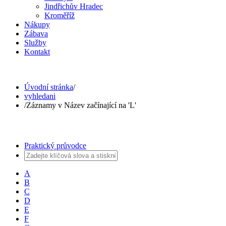
Jindřichův Hradec
Kroměříž
Nákupy
Zábava
Služby
Kontakt
Úvodní stránka
/
vyhledani
/
Záznamy v Název začínající na 'L'
Praktický průvodce
A
B
C
D
E
F