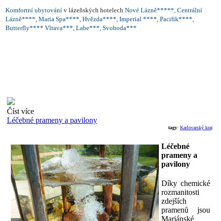
Komfortní ubytování
v lázeňských hotelech
Nové Lázně*****, Centrální
Lázně****, Maria Spa****, Hvězda****, Imperial ****, Pacifik****,
Butterfly**** Vltava***, Labe***, Svoboda***
Číst více
Léčebné prameny a pavilony
tagy
:
Karlovarský kraj
Léčebné
prameny a
pavilony
Díky chemické
rozmanitosti
zdejších
pramenů jsou
Mariánské