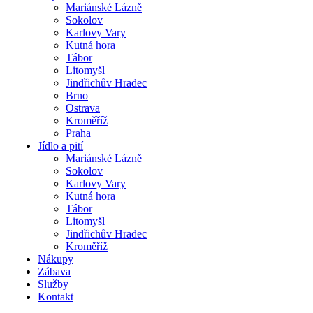
Mariánské Lázně
Sokolov
Karlovy Vary
Kutná hora
Tábor
Litomyšl
Jindřichův Hradec
Brno
Ostrava
Kroměříž
Praha
Jídlo a pití
Mariánské Lázně
Sokolov
Karlovy Vary
Kutná hora
Tábor
Litomyšl
Jindřichův Hradec
Kroměříž
Nákupy
Zábava
Služby
Kontakt