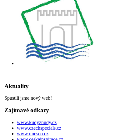
Aktuality
Spustili jsme nový web!
Zajímavé odkazy
www.kudyznudy.cz
www.czechspecials.cz
www.unesco.cz
www.ceskainspirace.cz