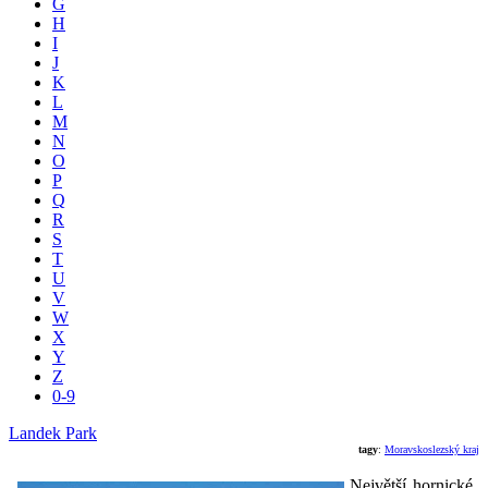
G
H
I
J
K
L
M
N
O
P
Q
R
S
T
U
V
W
X
Y
Z
0-9
Landek Park
tagy
:
Moravskoslezský kraj
Největší hornické