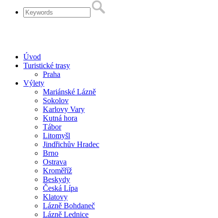
Úvod
Turistické trasy
Praha
Výlety
Mariánské Lázně
Sokolov
Karlovy Vary
Kutná hora
Tábor
Litomyšl
Jindřichův Hradec
Brno
Ostrava
Kroměříž
Beskydy
Česká Lípa
Klatovy
Lázně Bohdaneč
Lázně Lednice