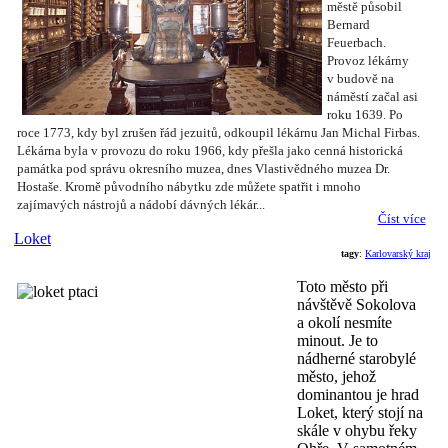
městě působil
Bernard
Feuerbach.
Provoz lékárny
v budově na
náměstí začal asi
roku 1639. Po
roce 1773, kdy byl zrušen řád jezuitů, odkoupil lékárnu Jan Michal Firbas.
Lékárna byla v provozu do roku 1966, kdy přešla jako cenná historická
památka pod správu okresního muzea, dnes Vlastivědného muzea Dr.
Hostaše. Kromě původního nábytku zde můžete spatřit
i mnoho
zajímavých nástrojů a nádobí dávných lékár...
Číst více
Loket
tagy
:
Karlovarský kraj
Toto město při
návštěvě Sokolova
a okolí nesmíte
minout. Je to
nádherné starobylé
město, jehož
dominantou je hrad
Loket, který stojí na
skále v ohybu řeky