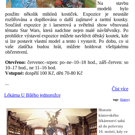
Na stavbu
modelů bylo
použito několik miliónů kostiček. Expozice je neustále
rozšiřována a doplňována o další zajímavé a raritní kousky.
Součástí expozice je i laeserová a světelná show věnovaná
tématu Star Wars, která nadchne nejen malé návštěvníky. Po
prohlídce výstavní expozice můžete navštívit dětský koutek, kde
si lze postavit vlastní model a tento i vystavit. Po dobu, co si
vaše zlatíčka budou hrát, můžete holdovat všelijakému
občerstvení.
Otevřeno:
červenec–srpen: po–ne–10–18 hod., září–červen: so
10–17 hod., ne 11–16 hod.
Vstupné:
dospělí 100 Kč, děti 70-80 Kč
...
Číst více
Lékárna U Bílého jednorožce
tagy
:
Klatovy
Historie
klatovského
lékárenství sahá
až do poloviny
16. století, kdy ve