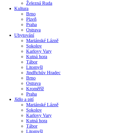
Železná Ruda
Kultura
Brno
Plzeň
Praha
Ostrava
Ubytování
Mariánské Lázně
Sokolov
Karlovy Vary
Kutná hora
Tábor
Litomyšl
Jindřichův Hradec
Brno
Ostrava
Kroměříž
Praha
Jídlo a pití
Mariánské Lázně
Sokolov
Karlovy Vary
Kutná hora
Tábor
Litomyšl