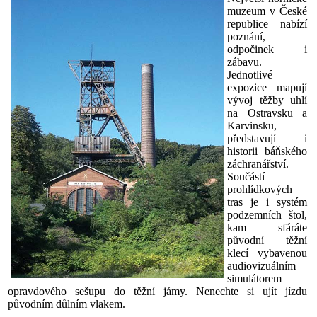
muzeum v České
republice nabízí
poznání,
odpočinek i
zábavu.
Jednotlivé
expozice mapují
vývoj těžby uhlí
na Ostravsku a
Karvinsku,
představují i
historii báňského
záchranářství.
Součástí
prohlídkových
tras je i systém
podzemních štol,
kam sfáráte
původní těžní
klecí vybavenou
audiovizuálním
simulátorem
opravdového sešupu do těžní jámy. Nenechte si ujít jízdu
původním důlním vlakem.