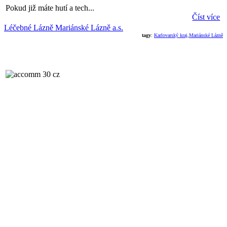
Pokud již máte hutí a tech...
Číst více
Léčebné Lázně Mariánské Lázně a.s.
tagy
:
Karlovarský kraj
,
Mariánské Lázně