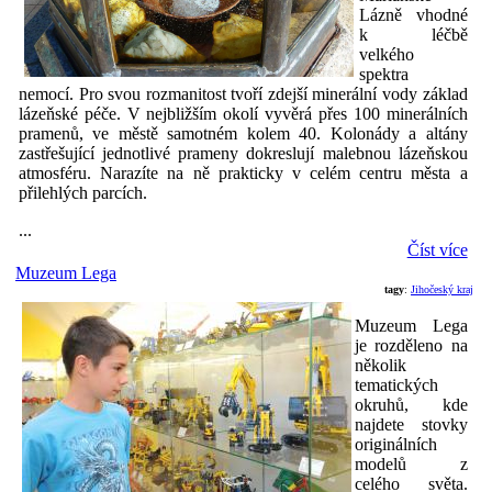
Lázně vhodné
k léčbě
velkého
spektra
nemocí. Pro svou rozmanitost tvoří zdejší minerální vody základ
lázeňské péče. V nejbližším okolí vyvěrá přes 100 minerálních
pramenů, ve městě samotném kolem 40. Kolonády a altány
zastřešující jednotlivé prameny dokreslují malebnou lázeňskou
atmosféru. Narazíte na ně prakticky v celém centru města a
přilehlých parcích.
...
Číst více
Muzeum Lega
tagy
:
Jihočeský kraj
Muzeum Lega
je rozděleno na
několik
tematických
okruhů, kde
najdete stovky
originálních
modelů z
celého světa.