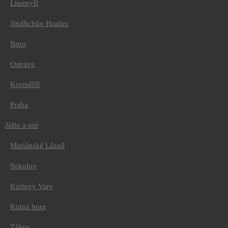
Litomyšl
Nákupy
Zábava
Jindřichův Hradec
Služby
Kontakt
Brno
Ostrava
Úvodní stránka
/
Výlety
/
Kroměříž
Kutná hora
/
Ubytování
Praha
/
Apartmá Dostálovi
Jídlo a pití
Mariánské Lázně
Praktický průvodce
Sokolov
A
Karlovy Vary
B
C
Kutná hora
D
E
Tábor