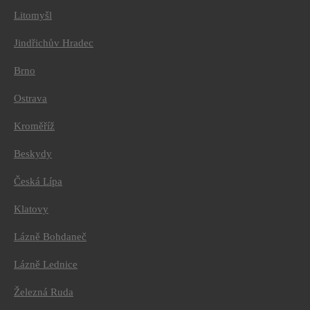
Litomyšl
Jindřichův Hradec
Úvod
Turistické trasy
Brno
Praha
Výlety
Ostrava
Mariánské Lázně
Sokolov
Kroměříž
Karlovy Vary
Kutná hora
Beskydy
Tábor
Litomyšl
Jindřichův Hradec
Česká Lípa
Brno
Ostrava
Klatovy
Kroměříž
Beskydy
Lázně Bohdaneč
Česká Lípa
Klatovy
Lázně Lednice
Lázně Bohdaneč
Lázně Lednice
Železná Ruda
Železná Ruda
Kultura