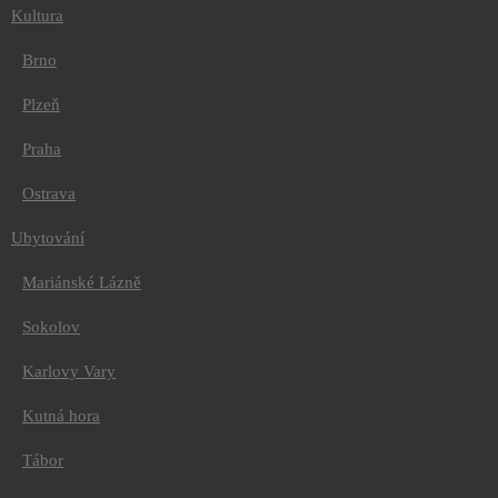
Brno
Kultura
Plzeň
Praha
Brno
Ostrava
Ubytování
Plzeň
Mariánské Lázně
Sokolov
Praha
Karlovy Vary
Kutná hora
Tábor
Ostrava
Litomyšl
Jindřichův Hradec
Ubytování
Brno
Ostrava
Mariánské Lázně
Kroměříž
Praha
Sokolov
Jídlo a pití
Mariánské Lázně
Sokolov
Karlovy Vary
Karlovy Vary
Kutná hora
Kutná hora
Tábor
Litomyšl
Tábor
Jindřichův Hradec
Kroměříž