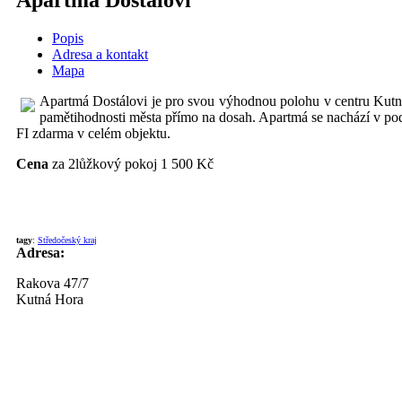
Popis
Adresa a kontakt
Mapa
Apartmá Dostálovi je pro svou výhodnou polohu v centru Kutné
pamětihodnosti města přímo na dosah. Apartmá se nachází v pod
FI zdarma v celém objektu.
Cena
za 2lůžkový pokoj 1 500 Kč
tagy
:
Středočeský kraj
Adresa:
Rakova 47/7
Kutná Hora